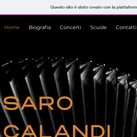
Questo sito è stato creato con la piattafor
Home
Biografia
Concerti
Scuole
Contatti
SARO
CALANDI