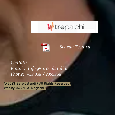
Scheda Tecnica
Contatti
​Email :
info@sarocalandi.it
Phone: +39 338 / 2355958
© 2023 Saro Calandi ( All Rights Reserved )
Web by MAAN ( A. Magnani ) ​