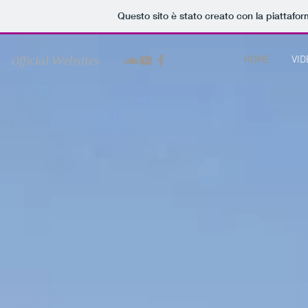
Questo sito è stato creato con la piattafo
Official Websites
HOME
VID