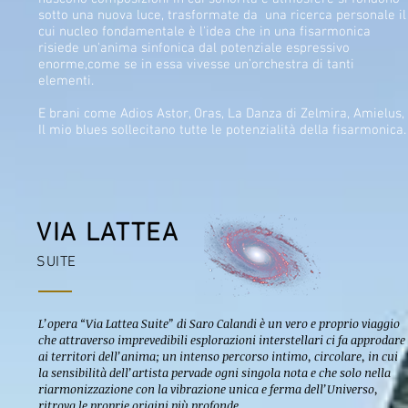
sotto una nuova luce, trasformate da una ricerca personale il
cui nucleo fondamentale è l'idea che in una fisarmonica
risiede un'anima sinfonica dal potenziale espressivo
enorme,come se in essa vivesse un’orchestra di tanti
elementi.
E brani come Adios Astor, Oras, La Danza di Zelmira, Amielus,
Il mio blues sollecitano tutte le potenzialità della fisarmonica.
VIA LATTEA
SUITE
L’opera “Via Lattea Suite” di Saro Calandi è un vero e proprio viaggio
che attraverso imprevedibili esplorazioni interstellari ci fa approdare
ai territori dell’anima; un intenso percorso intimo, circolare, in cui
la sensibilità dell’artista pervade ogni singola nota e che solo nella
riarmonizzazione con la vibrazione unica e ferma dell’Universo,
ritrova le proprie origini più profonde.