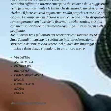
Sonorità raffinate e intense emergono dal calore e dalla suggestione
della fisarmonica mentre le timbriche di rimando mediterraneo
rivelano il forte senso di appartenenza alla propria terra e alle propri
origini. Le composizioni di Saro si arricchiscono anche di sfumature
contemporanee con l'uso della fisarmonica elettronica, che alla
consueta sonorità dello strumento aggiunge un respiro più elettrico 
graffiante.
Alcuni brani tra i più amati del repertorio consolidato del Maestro
Saro Calandi integrano lo spettacolo intenso ed emozionante. Uno
spettacolo da sentire e da vedere, nel quale i due linguaggi della
musica e della danza si fondono in un unico respiro.
- VIA LATTEA
- ANDROMEDA
- PIANETA BLU
- RINASCITA
- DIMENSIONE ARABA
- IPNOSI
- ONDA D'URTO
- ACQUA
- FUOCO
Scarica la partitura